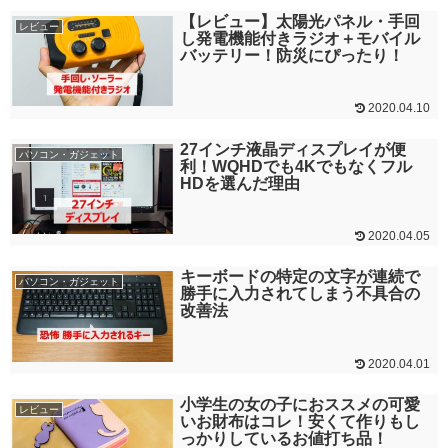
【レビュー】太陽光パネル・手回
レビュー
し発電機能付きラジオ＋モバイル
バッテリー！防災にぴったり！
2020.04.10
27インチ液晶ディスプレイが便
パソコン・ガジェット
利！WQHDでも4Kでもなくフル
HDを選んだ理由
2020.04.05
キーボードの特定の文字が連続で
パソコン・ガジェット
勝手に入力されてしまう不具合の
改善法
2020.04.01
小学生の女の子におススメの可愛
レビュー
いお財布はコレ！安くて作りもし
っかりしているお値打ち品！