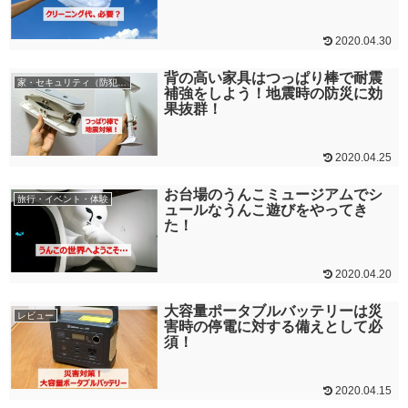
2020.04.30
背の高い家具はつっぱり棒で耐震
家・セキュリティ（防犯）など
補強をしよう！地震時の防災に効
果抜群！
2020.04.25
お台場のうんこミュージアムでシ
旅行・イベント・体験
ュールなうんこ遊びをやってき
た！
2020.04.20
大容量ポータブルバッテリーは災
レビュー
害時の停電に対する備えとして必
須！
2020.04.15