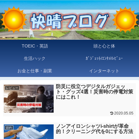
TOEIC・英語
頭と心と体
生活ハック
ｶﾞｼﾞｪｯﾄ/ｴﾝﾀﾒ/ﾚﾋﾞｭｰ
お金と仕事・副業
インターネット
防災に役立つデジタルガジェッ
レビュー
ト・グッズ4選！災害時の停電対策
にはこれ！
2020.05.05
ノンアイロンシャツi-shirtが革命
節約
的！クリーニング代を0にする方法