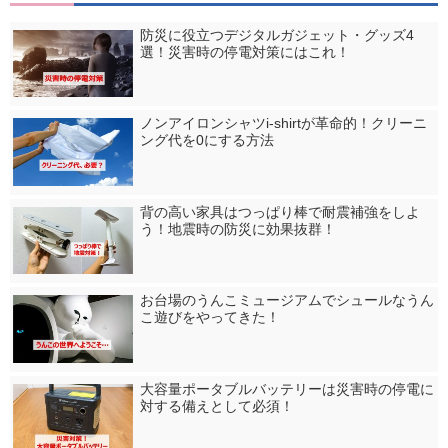
防災に役立つデジタルガジェット・グッズ4
選！災害時の停電対策にはこれ！
ノンアイロンシャツi-shirtが革命的！クリーニ
ング代を0にする方法
背の高い家具はつっぱり棒で耐震補強をしよ
う！地震時の防災に効果抜群！
お台場のうんこミュージアムでシュールなうん
こ遊びをやってきた！
大容量ポータブルバッテリーは災害時の停電に
対する備えとして必須！