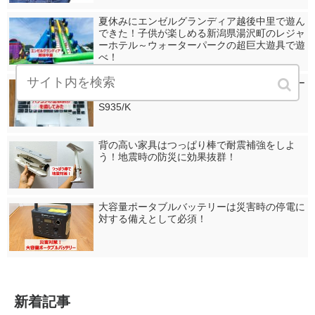
夏休みにエンゼルグランディア越後中里で遊ん
できた！子供が楽しめる新潟県湯沢町のレジャ
ーホテル～ウォーターパークの超巨大遊具で遊
べ！
パソコンの塗装剥げを補修！色落ち防止にコー
ティングもやってみた～富士通LIFEBOOK
S935/K
背の高い家具はつっぱり棒で耐震補強をしよ
う！地震時の防災に効果抜群！
大容量ポータブルバッテリーは災害時の停電に
対する備えとして必須！
新着記事