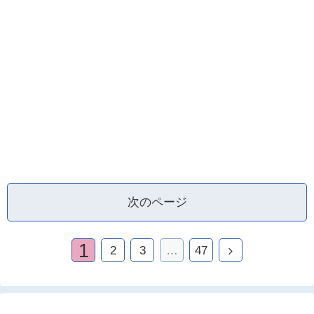
次のページ
1
2
3
…
47