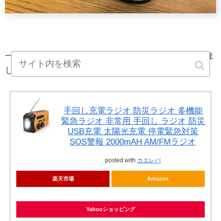
一家に一台配備しておくべきガジェットだと強く感じま
した。
手回し充電ラジオ 防災ラジオ 多機能
緊急ラジオ 非常用 手回し ラジオ 防災
USB充電 太陽光充電 停電緊急対策
SOS警報 2000mAH AM/FMラジオ
posted with
カエレバ
楽天市場
Amazon
Yahooショッピング