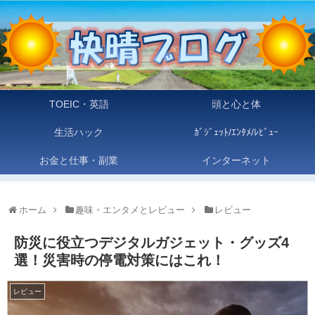
TOEIC・英語
頭と心と体
生活ハック
ｶﾞｼﾞｪｯﾄ/ｴﾝﾀﾒ/ﾚﾋﾞｭｰ
お金と仕事・副業
インターネット
ホーム
趣味・エンタメとレビュー
レビュー
防災に役立つデジタルガジェット・グッズ4
選！災害時の停電対策にはこれ！
レビュー