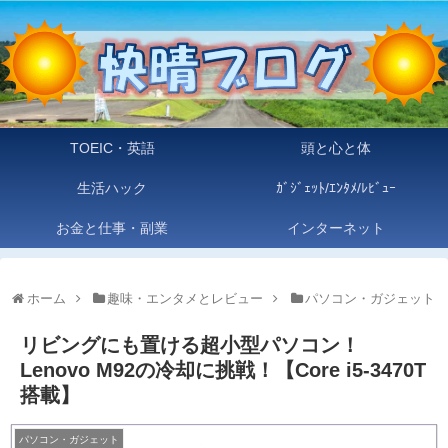
TOEIC・英語
頭と心と体
生活ハック
ｶﾞｼﾞｪｯﾄ/ｴﾝﾀﾒ/ﾚﾋﾞｭｰ
お金と仕事・副業
インターネット
ホーム
趣味・エンタメとレビュー
パソコン・ガジェット
リビングにも置ける超小型パソコン！
Lenovo M92の冷却に挑戦！【Core i5-3470T
搭載】
パソコン・ガジェット