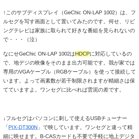
↑このサブディスプレイ（GeChic ON-LAP 1002）は、フ
ルセグを写す画面として置いてみたのです。何せ、リビ
ングテレビは家族に取られて好きな番組を見られないの
で・・・（泣）
なにせGeChic ON-LAP 1002は
HDCP
に対応しているの
で、地デジの映像をそのまま出力可能です。我が家では
専用のVGAケーブル（RGBケーブル）を使って接続して
います。よって画素数が若干制限されますが精細さは保
てていますよ。ワンセグに比べれば雲泥の差です。
↓フルセグはパソコンに刺して使えるUSBチューナー
「
PIX-DT300N
」で映しています。ワンセグと違って精
細に映せます。B-CASカードも不要で手軽に地上デジタ