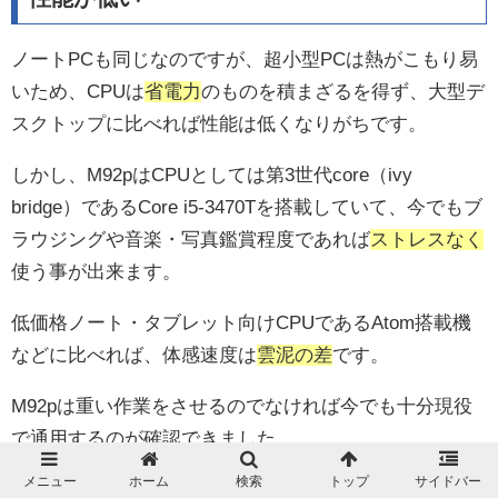
ノートPCも同じなのですが、超小型PCは熱がこもり易
いため、CPUは
省電力
のものを積まざるを得ず、大型デ
スクトップに比べれば性能は低くなりがちです。
しかし、M92pはCPUとしては第3世代core（ivy
bridge）であるCore i5-3470Tを搭載していて、今でもブ
ラウジングや音楽・写真鑑賞程度であれば
ストレスなく
使う事が出来ます。
低価格ノート・タブレット向けCPUであるAtom搭載機
などに比べれば、体感速度は
雲泥の差
です。
M92pは重い作業をさせるのでなければ今でも十分現役
で通用するのが確認できました。
メニュー
ホーム
検索
トップ
サイドバー