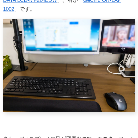
DATA LCD-MF224EDW
」、右が「
GeChic ON-LAP
1002
」です。