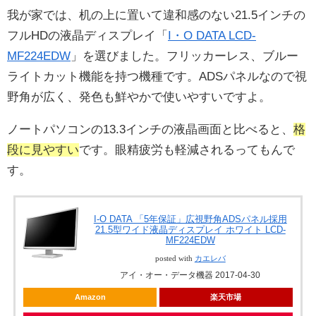
我が家では、机の上に置いて違和感のない21.5インチの
フルHDの液晶ディスプレイ「
I・O DATA LCD-
MF224EDW
」を選びました。フリッカーレス、ブルー
ライトカット機能を持つ機種です。ADSパネルなので視
野角が広く、発色も鮮やかで使いやすいですよ。
ノートパソコンの13.3インチの液晶画面と比べると、
格
段に見やすい
です。眼精疲労も軽減されるってもんで
す。
I-O DATA 「5年保証」広視野角ADSパネル採用
21.5型ワイド液晶ディスプレイ ホワイト LCD-
MF224EDW
posted with
カエレバ
アイ・オー・データ機器 2017-04-30
Amazon
楽天市場