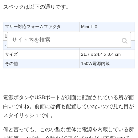
スペックは以下の通りです。
マザー対応フォームファクタ
Mini-ITX
拡張性
2.5インチ2基
インターフェース
USB3.0 TypeA×2基
サイズ
21.7 x 24.4 x 8.4 cm
その他
150W電源内蔵
電源ボタンやUSBポートが側面に配置されている所が面
白いですね。前面には何も配置していないので見た目が
スタイリッシュです。
何と言っても、この小型な筐体に電源を内蔵している所