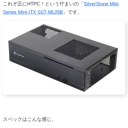
これぞ正にHTPC！という佇まいの「
SilverStone Milo
Series Mini-ITX SST-ML05B
」です。
スペックはこんな感じ。