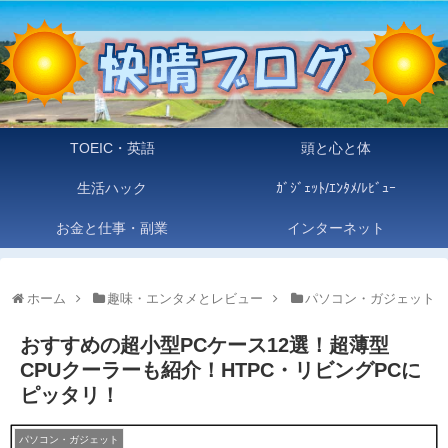
TOEIC・英語
頭と心と体
生活ハック
ｶﾞｼﾞｪｯﾄ/ｴﾝﾀﾒ/ﾚﾋﾞｭｰ
お金と仕事・副業
インターネット
ホーム
趣味・エンタメとレビュー
パソコン・ガジェット
おすすめの超小型PCケース12選！超薄型
CPUクーラーも紹介！HTPC・リビングPCに
ピッタリ！
パソコン・ガジェット