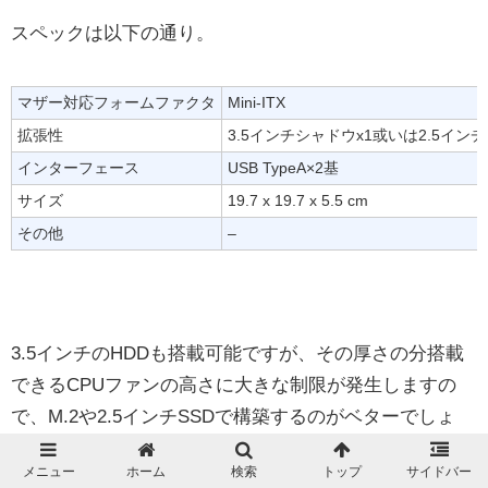
スペックは以下の通り。
マザー対応フォームファクタ
Mini-ITX
拡張性
3.5インチシャドウx1或いは2.5イン
インターフェース
USB TypeA×2基
サイズ
19.7 x 19.7 x 5.5 cm
その他
–
3.5インチのHDDも搭載可能ですが、その厚さの分搭載
できるCPUファンの高さに大きな制限が発生しますの
で、M.2や2.5インチSSDで構築するのがベターでしょ
う。
メニュー
ホーム
検索
トップ
サイドバー