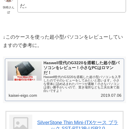
だ。
快晴さん
ぽ
↓このケースを使った超小型パソコンをレビューしてい
ますので参考に。
Haswell世代のG3220を搭載した超小型パ
ソコンをレビュー！小さなPCはロマン
だ！
Haswell世代のG3220を搭載した超小型パソコンを入手
したのでそのレビューをしてみたいと思います。小さ
な筐体に詰め込まれたパーツが素敵！小さなパソコン
は使い勝手がいいので、置き場所なども工夫出来て面
白いですよ！
kaisei-eigo.com
2019.07.06
SilverStone Thin Mini-ITXケース ブラ
ック SST-PT13B-USB2.0