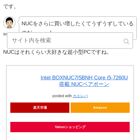
です。
NUCをさらに買い増したくてうずうずしている
のだ・・・！
快晴さん
ぽ
NUCはそれくらい大好きな超小型PCですね。
Intel BOXNUC7I5BNH Core i5-7260U
搭載 NUCベアボーン
posted with
カエレバ
楽天市場
Amazon
Yahooショッピング