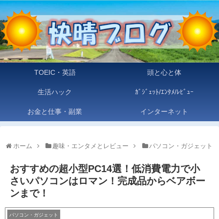
TOEIC・英語
頭と心と体
生活ハック
ｶﾞｼﾞｪｯﾄ/ｴﾝﾀﾒ/ﾚﾋﾞｭｰ
お金と仕事・副業
インターネット
ホーム
趣味・エンタメとレビュー
パソコン・ガジェット
おすすめの超小型PC14選！低消費電力で小
さいパソコンはロマン！完成品からベアボー
ンまで！
パソコン・ガジェット