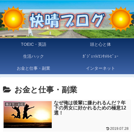
TOEIC・英語
頭と心と体
生活ハック
ｶﾞｼﾞｪｯﾄ/ｴﾝﾀﾒ/ﾚﾋﾞｭｰ
お金と仕事・副業
インターネット
お金と仕事・副業
なぜ俺は後輩に嫌われるんだ？年
働き方・会社
下の男女に好かれるための極意12
選！
2019.07.28