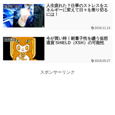
人生疲れた？仕事のストレスをエ
働き方・会社
ネルギーに変えて日々を乗り切る
には！
2018.11.13
今が買い時！耐量子性を纏う仮想
仮想通貨
通貨 SHIELD（XSH）の可能性
2018.05.27
スポンサーリンク