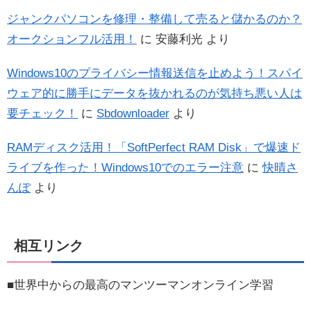
ジャンクパソコンを修理・整備して売ると儲かるのか？
オークションフル活用！
に
安藤利光
より
Windows10のプライバシー情報送信を止めよう！スパイ
ウェア的に勝手にデータを抜かれるのが気持ち悪い人は
要チェック！
に
Sbdownloader
より
RAMディスク活用！「SoftPerfect RAM Disk」で爆速ド
ライブを作った！Windows10でのエラー注意
に
快晴さ
んぽ
より
相互リンク
■世界中からの最高のマンツーマンオンライン学習