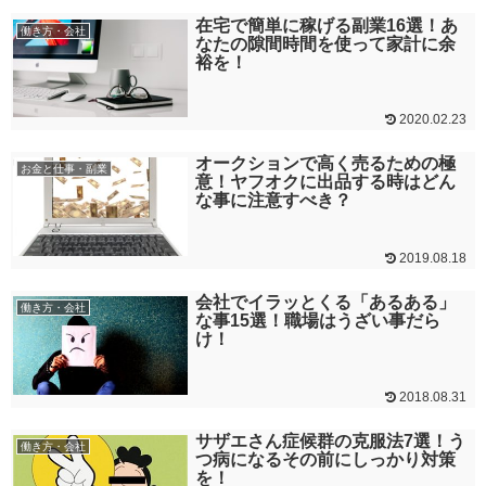
在宅で簡単に稼げる副業16選！あ
働き方・会社
なたの隙間時間を使って家計に余
裕を！
2020.02.23
オークションで高く売るための極
お金と仕事・副業
意！ヤフオクに出品する時はどん
な事に注意すべき？
2019.08.18
会社でイラッとくる「あるある」
働き方・会社
な事15選！職場はうざい事だら
け！
2018.08.31
サザエさん症候群の克服法7選！う
働き方・会社
つ病になるその前にしっかり対策
を！