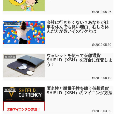
2019.05.06
会社に行きたくない？あなたが仕
働き方・会社
事を休んでも良い理由、むしろ休
んだ方が良いそのワケとは
2019.05.30
ウォレットを使って仮想通貨
仮想通貨
SHIELD（XSH）を万全に保管しよ
う！
2018.08.19
匿名性と耐量子性を纏う仮想通貨
仮想通貨
SHIELD（XSH）のマイニング方法
2018.03.09