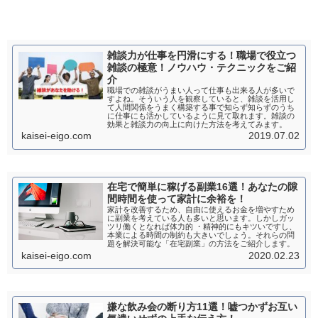
雑談力が仕事を円滑にする！職場で役立つ
雑談の極意！ノウハウ・テクニックをご紹
介
職場での雑談がうまい人って仕事も出来る人が多いで
すよね。そういう人を観察していると、雑談を活用し
て人間関係をうまく構築する事で知らず知らずのうち
に仕事にも活かしているように見て取れます。雑談の
効果と雑談力の向上に向けた方法を考えてみます。
kaisei-eigo.com
2019.07.02
在宅で簡単に稼げる副業16選！あなたの隙
間時間を使って家計に余裕を！
家計を改善するため、自由に使えるお金を増やすため
に副業を考えている人も多いと思います。しかしガッ
ツリ働くとなれば体力的 ・精神的にもキツいですし、
本業による時間の制約も大きいでしょう。それらの問
題を解決可能な「在宅副業」の方法をご紹介します。
kaisei-eigo.com
2020.02.23
嫌な飲み会の断り方11選！嘘つかずお互い