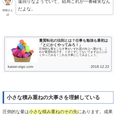
遠回りなようでいて、結局これが一番確実なん
だよな。
快晴さん
ぽ
量質転化の法則とは？仕事も勉強も最初は
「とにかくやってみろ！」
圧倒的な量をこなす事がいずれ質の向上へ繋がる、こ
れが量質転化です。ぐずぐずしてないでまずはとにか
くやってみる！これを大事にしてみましょう。
kaisei-eigo.com
2018.12.22
小さな積み重ねの大事さを理解している
圧倒的な量は
小さな積み重ねのその先
にあります。成果