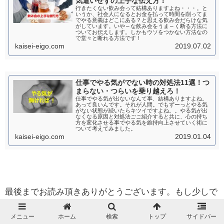
気遣いせずの上手な伝え方！
行きたくない飲み会って結構ありますよね・・・。と
いうか、社会人になるとお金を払って時間を削ってま
でやる意義はどこにある？と思える飲み会だらけな気
がしています。いや～な飲み会をうま～く断る方法に
ついてお伝えします。しかもウソをつかない方法なの
で堂々と断れる方法です！
kaisei-eigo.com
2019.07.02
仕事でやる気がでない時の対処法11選！つ
まらない・つらいを乗り越えろ！
仕事でやる気が出ないなんて事、結構ありますよね。
あって良いんです。それが人間。でもずーっとやる気
がない状態が続いたらキツイですよね。。やる気が出
なくなる原因と対処法ごご紹介すると共に、心の持ち
方を変化させる事でやる気を維持向上させていく術に
ついて考えてみました。
kaisei-eigo.com
2019.01.04
最後までお読み頂きありがとうございます。もし少しで
も役に立ちそうだと思われたら、ソーシャルメディアで
メニュー
ホーム
検索
トップ
サイドバー
の共有をお願いします。