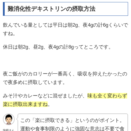
難消化性デキストリンの摂取方法
飲んでいる量としては平日は朝2g、夜4gの計6gくらいで
すね。
休日は朝2g、昼2g、夜4gの計8gってところです。
夜ご飯がのカロリーが一番高く、吸収を抑えたかったの
で夜多めに摂取しています。
みそ汁やカレーなどに混ぜましたが、
味も全く変わらず
楽に摂取出来ますね
。
この「楽に摂取できる」というのがポイント。
運動や食事制限のように強固な意志は不要で食
快晴さん