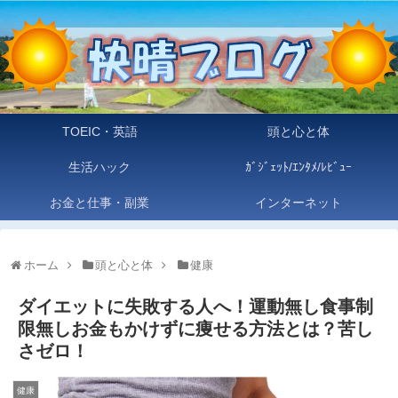
TOEIC・英語
頭と心と体
生活ハック
ｶﾞｼﾞｪｯﾄ/ｴﾝﾀﾒ/ﾚﾋﾞｭｰ
お金と仕事・副業
インターネット
ホーム
頭と心と体
健康
ダイエットに失敗する人へ！運動無し食事制
限無しお金もかけずに痩せる方法とは？苦し
さゼロ！
健康