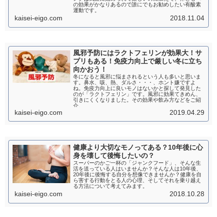
の効果がかなりあるので誰にでもお勧めしたい有酸素
運動です。
kaisei-eigo.com
2018.11.04
風邪予防にはラクトフェリンが効果大！サ
プリもある！免疫力向上で厳しい冬に立ち
向かおう！
冬になると風邪に悩まされるという人も多いと思いま
す。鼻水、咳、熱、ダルさ・・・、ホント嫌ですよ
ね。免疫力向上に良いモノはないかと探して発見した
のが「ラクトフェリン」です。風邪に効果てきめん、
引きにくくなりました。その効果や飲み方などをご紹
介。
kaisei-eigo.com
2019.04.29
健康より大切なモノってある？10年後に心
身を壊して後悔したいの？
スーパーのかご一杯の「ジャンクフード」、そんな生
活を送っている人はいませんか？そんな人は10年後、
20年後に後悔する自分を想像できませんか？健康を自
ら害する行動をとる人の心理、そしてそれを乗り越え
る方法について考えてみます。
kaisei-eigo.com
2018.10.28