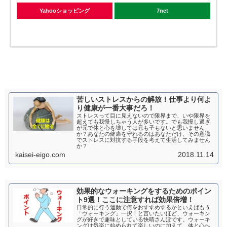
Yahooショッピング
7net
苦しいストレスからの解放！仕事より何よ
り健康が一番大事だろ！
ストレスって目に見えないので限界まで、いや限界を
超えても我慢しちゃう人が多いです。でも我慢し過ぎ
が元で体と心を壊しては元も子もないと思いません
か？あなたの健康を守れるのはあなただけ、その意識
でストレスに対抗する手段を考えて生活してみません
か？
kaisei-eigo.com
2018.11.14
効果的なウォーキングをするためのポイン
ト9選！ここに注意すれば効果倍増！
日常的に行う運動で何をおすすめするかといえばもう
「ウォーキング」一択！と言いたいほど、ウォーキン
グが好きで趣味としている快晴さんぽです。ウォーキ
ングは気楽に始められて楽しいのに加えて、体と心へ