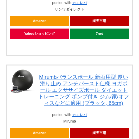
posted with
カエレバ
サンワダイレクト
Amazon
楽天市場
Yahooショッピング
7net
Mirumbバランスボール 新両用型 厚い
滑り止め アンチバースト仕様 ヨガボ
ール エクササイズボール ダイエット
トレーニング ポンプ付き ジム/家/オフ
ィスなどに適用 (ブラック, 65cm)
posted with
カエレバ
Mirumb
Amazon
楽天市場