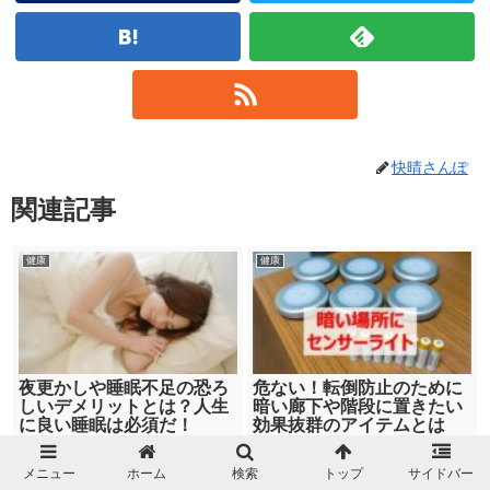
快晴さんぽ
関連記事
健康
健康
夜更かしや睡眠不足の恐ろ
危ない！転倒防止のために
しいデメリットとは？人生
暗い廊下や階段に置きたい
に良い睡眠は必須だ！
効果抜群のアイテムとは
メニュー
ホーム
検索
トップ
サイドバー