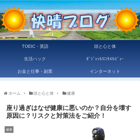
TOEIC・英語
頭と心と体
生活ハック
ｶﾞｼﾞｪｯﾄ/ｴﾝﾀﾒ/ﾚﾋﾞｭｰ
お金と仕事・副業
インターネット
ホーム
頭と心と体
健康
座り過ぎはなぜ健康に悪いのか？自分を壊す
原因に？リスクと対策法をご紹介！
健康