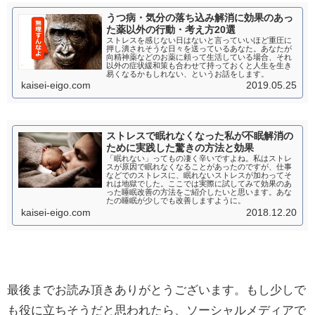
うつ病・気分の落ち込み解消に効果のあっ
た薬以外の行動・考え方20選
ストレスを感じない日はないと言っていいほど重圧に
押し潰されそうな日々を送っているあなた。あなたが
向精神薬などのお薬に頼って生活している場合、それ
以外の症状緩和策も合わせて持っておくと人生を生き
易くなるかもしれない、というお話をします。
kaisei-eigo.com
2019.05.25
ストレスで眠れなくなった私が不眠解消の
ために実践した驚きの方法と効果
「眠れない」ってもの凄く辛いですよね。私はストレ
スが原因で眠れなくなることがあったのですが、仕事
などでのストレスに、眠れないストレスが加わってそ
れは地獄でした。ここでは実際に試してみて効果のあ
った睡眠改善の方法をご紹介したいと思います。あな
たの睡眠が少しでも改善しますように。
kaisei-eigo.com
2018.12.20
最後までお読み頂きありがとうございます。もし少しで
も役に立ちそうだと思われたら、ソーシャルメディアで