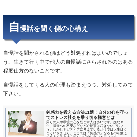
自
慢話を聞く側の心構え
自慢話を聞かされる側はどう対処すればよいのでしょ
う。生きて行く中で他人の自慢話にさらされるのはある
程度仕方のないことです。
自慢話をしてくる人の心理も踏まえつつ、対処してみて
下さい。
鈍感力を鍛える方法11選！自分の心を守っ
てストレス社会を乗り切る極意とは
周りの人や環境に心を悩ます人は多いです。嫌なヤ
ツ、将来への不安などなど心配事は尽きないでしょ
う。しかしネガティブに考えているだけでは人生はう
まくいきません。ここでは「鈍感力」なるものを鍛え
てうまく生き抜く術をご紹介したいと思います。