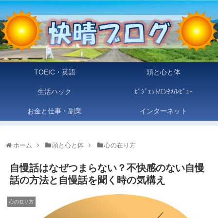
TOEIC・英語
頭と心と体
生活ハック
ｶﾞｼﾞｪｯﾄ/ｴﾝﾀﾒ/ﾚﾋﾞｭｰ
お金と仕事・副業
インターネット
ホーム
頭と心と体
心の在り方
自慢話はなぜつまらない？不快感のない自慢
話の方法と自慢話を聞く時の気構え
心の在り方