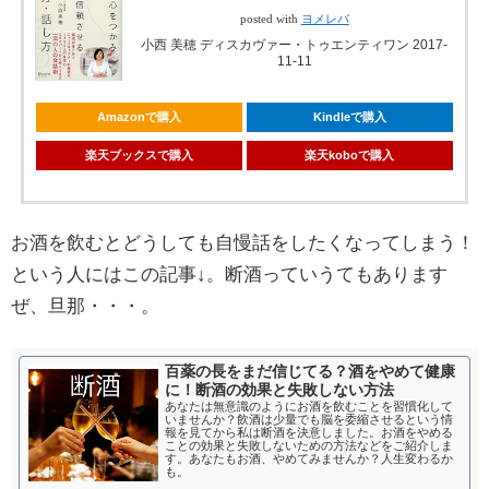
posted with
ヨメレバ
小西 美穂 ディスカヴァー・トゥエンティワン 2017-
11-11
Amazonで購入
Kindleで購入
楽天ブックスで購入
楽天koboで購入
お酒を飲むとどうしても自慢話をしたくなってしまう！
という人にはこの記事↓。断酒っていうてもあります
ぜ、旦那・・・。
百薬の長をまだ信じてる？酒をやめて健康
に！断酒の効果と失敗しない方法
あなたは無意識のようにお酒を飲むことを習慣化して
いませんか？飲酒は少量でも脳を委縮させるという情
報を見てから私は断酒を決意しました。お酒をやめる
ことの効果と失敗しないための方法などをご紹介しま
す。あなたもお酒、やめてみませんか？人生変わるか
も。