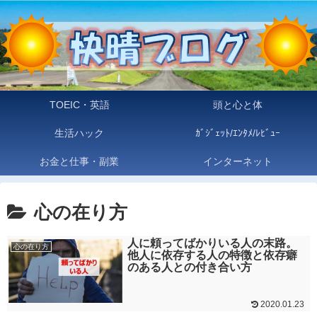
TOEIC・英語
頭と心と体
生活ハック
ｶﾞｼﾞｪｯﾄ/ｴﾝﾀﾒ/ﾚﾋﾞｭｰ
お金と仕事・副業
インターネット
心の在り方
人に頼ってばかりいる人の末路。
心の在り方
他人に依存する人の特徴と依存癖
のある人との付き合い方
2020.01.23