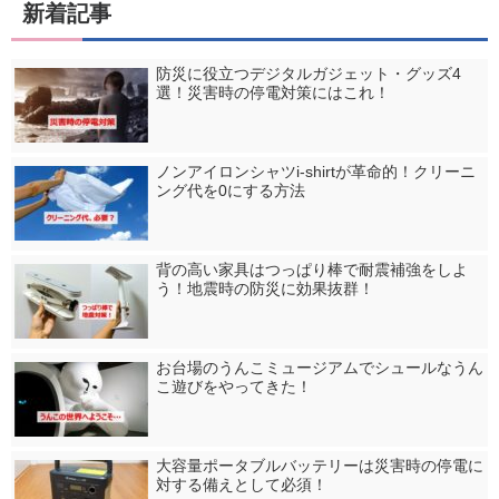
新着記事
防災に役立つデジタルガジェット・グッズ4
選！災害時の停電対策にはこれ！
ノンアイロンシャツi-shirtが革命的！クリーニ
ング代を0にする方法
背の高い家具はつっぱり棒で耐震補強をしよ
う！地震時の防災に効果抜群！
お台場のうんこミュージアムでシュールなうん
こ遊びをやってきた！
大容量ポータブルバッテリーは災害時の停電に
対する備えとして必須！