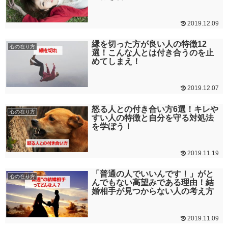
2019.12.09
縁を切った方が良い人の特徴12
心の在り方
選！こんな人とは付き合うのを止
めてしまえ！
2019.12.07
怒る人との付き合い方6選！キレや
心の在り方
すい人の特徴と自分を守る対処法
を学ぼう！
2019.11.19
「普通の人でいいんです！」がと
心の在り方
んでもない高望みである理由！結
婚相手が見つからない人の考え方
2019.11.09