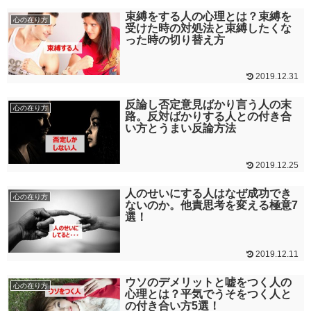
束縛をする人の心理とは？束縛を
心の在り方
受けた時の対処法と束縛したくな
った時の切り替え方
2019.12.31
反論し否定意見ばかり言う人の末
心の在り方
路。反対ばかりする人との付き合
い方とうまい反論方法
2019.12.25
人のせいにする人はなぜ成功でき
心の在り方
ないのか。他責思考を変える極意7
選！
2019.12.11
ウソのデメリットと嘘をつく人の
心の在り方
心理とは？平気でうそをつく人と
の付き合い方5選！