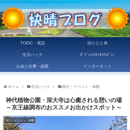
TOEIC・英語
頭と心と体
生活ハック
ｶﾞｼﾞｪｯﾄ/ｴﾝﾀﾒ/ﾚﾋﾞｭｰ
お金と仕事・副業
インターネット
ホーム
生活ハック
旅行・イベント・体験
神代植物公園・深大寺は心癒される憩いの場
～京王線調布のおススメお出かけスポット～
旅行・イベント・体験