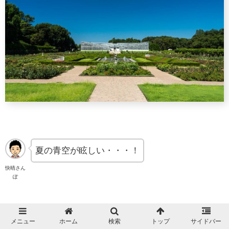
夏の青空が眩しい・・・！
快晴さん
ぽ
↓噴水が涼しげです。
メニュー
ホーム
検索
トップ
サイドバー