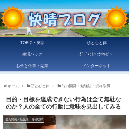
TOEIC・英語
頭と心と体
生活ハック
ｶﾞｼﾞｪｯﾄ/ｴﾝﾀﾒ/ﾚﾋﾞｭｰ
お金と仕事・副業
インターネット
ホーム
頭と心と体
能力開発・勉強法・資格取得
目的・目標を達成できない行為は全て無駄な
のか？人の全ての行動に意味を見出してみる
能力開発・勉強法・資格取得