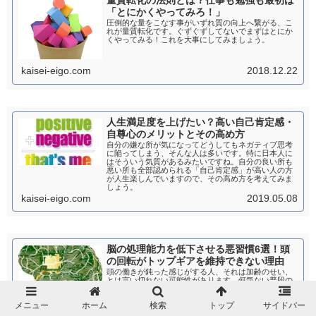
量質転化の法則とは？仕事も勉強も最初は
「とにかくやってみろ！」
圧倒的な量をこなす事がいずれ質の向上へ繋がる、こ
れが量質転化です。ぐずぐずしてないでまずはとにか
くやってみる！これを大事にしてみましょう。
kaisei-eigo.com
2018.12.22
人生満足度を上げたい？高い自己肯定感・
自尊心のメリットとその高め方
自分の嫌な所が気になってどうしてもネガティブ思考
に陥ってしまう、そんな人は多いです。特に日本人に
はそういう気質があるみたいですね。自分の良い所も
悪い所も全部認められる「自己肯定感」が高い人の方
が人生楽しんでいますので、その高め方を考えてみま
しょう。
kaisei-eigo.com
2019.05.08
脳の処理能力を低下させる悪習慣6選！頭
の回転がトップギアを維持できない理由
頭の働きが鈍った感じがする人、それは加齢のせい、
とは言い切れない可能性があります。何気ない普段の
行動や思考の中に、あなたの脳の処理能力・頭の回転
を遅くする悪の根源が隠されている可能性がありま
メニュー
ホーム
検索
トップ
サイドバー
す。今回は自分の経験を踏まえて処理能力を遅くさせ
る行動・思考について考えてみます。