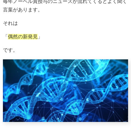
毎年ノーベル賞授与のニュースが流れてくるとよく聞く
言葉があります。
それは
「
偶然の新発見
」
です。