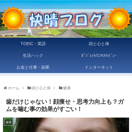
TOEIC・英語
頭と心と体
生活ハック
ｶﾞｼﾞｪｯﾄ/ｴﾝﾀﾒ/ﾚﾋﾞｭｰ
お金と仕事・副業
インターネット
ホーム
頭と心と体
健康
歯だけじゃない！顔痩せ・思考力向上も？ガ
ムを噛む事の効果がすごい！
健康