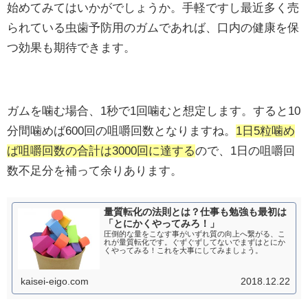
始めてみてはいかがでしょうか。手軽ですし最近多く売
られている虫歯予防用のガムであれば、口内の健康を保
つ効果も期待できます。
ガムを噛む場合、1秒で1回噛むと想定します。すると10
分間噛めば600回の咀嚼回数となりますね。
1日5粒噛め
ば咀嚼回数の合計は3000回に達する
ので、1日の咀嚼回
数不足分を補って余りあります。
量質転化の法則とは？仕事も勉強も最初は
「とにかくやってみろ！」
圧倒的な量をこなす事がいずれ質の向上へ繋がる、こ
れが量質転化です。ぐずぐずしてないでまずはとにか
くやってみる！これを大事にしてみましょう。
kaisei-eigo.com
2018.12.22