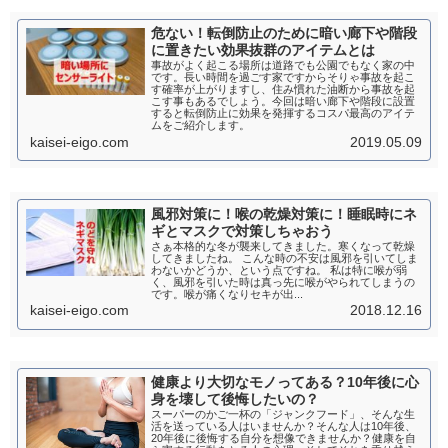
危ない！転倒防止のために暗い廊下や階段
に置きたい効果抜群のアイテムとは
事故がよく起こる場所は道路でも公園でもなく家の中
です。長い時間を過ごす家ですからそりゃ事故を起こ
す確率が上がりますし、住み慣れた油断から事故を起
こす事もあるでしょう。今回は暗い廊下や階段に設置
すると転倒防止に効果を発揮するコスパ最高のアイテ
ムをご紹介します。
kaisei-eigo.com
2019.05.09
風邪対策に！喉の乾燥対策に！睡眠時にネ
ギとマスクで対策しちゃおう
さぁ本格的な冬が襲来してきました。寒くなって乾燥
してきましたね。 こんな時の不安は風邪を引いてしま
わないかどうか、という点ですね。 私は特に喉が弱
く、風邪を引いた時は真っ先に喉がやられてしまうの
です。喉が痛くなりセキが出...
kaisei-eigo.com
2018.12.16
健康より大切なモノってある？10年後に心
身を壊して後悔したいの？
スーパーのかご一杯の「ジャンクフード」、そんな生
活を送っている人はいませんか？そんな人は10年後、
20年後に後悔する自分を想像できませんか？健康を自