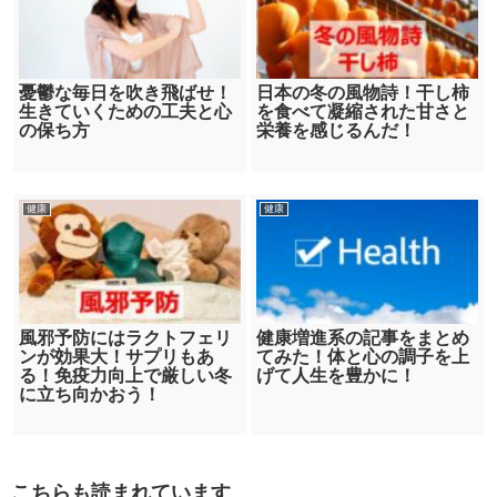
憂鬱な毎日を吹き飛ばせ！
日本の冬の風物詩！干し柿
生きていくための工夫と心
を食べて凝縮された甘さと
の保ち方
栄養を感じるんだ！
健康
健康
風邪予防にはラクトフェリ
健康増進系の記事をまとめ
ンが効果大！サプリもあ
てみた！体と心の調子を上
る！免疫力向上で厳しい冬
げて人生を豊かに！
に立ち向かおう！
こちらも読まれています