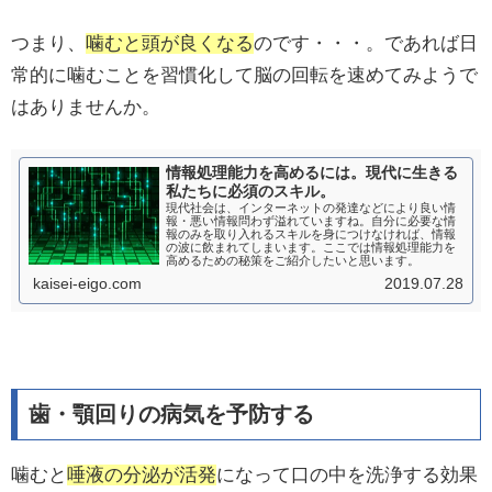
つまり、
噛むと頭が良くなる
のです・・・。であれば日
常的に噛むことを習慣化して脳の回転を速めてみようで
はありませんか。
情報処理能力を高めるには。現代に生きる
私たちに必須のスキル。
現代社会は、インターネットの発達などにより良い情
報・悪い情報問わず溢れていますね。自分に必要な情
報のみを取り入れるスキルを身につけなければ、情報
の波に飲まれてしまいます。ここでは情報処理能力を
高めるための秘策をご紹介したいと思います。
kaisei-eigo.com
2019.07.28
歯・顎回りの病気を予防する
噛むと
唾液の分泌が活発
になって口の中を洗浄する効果