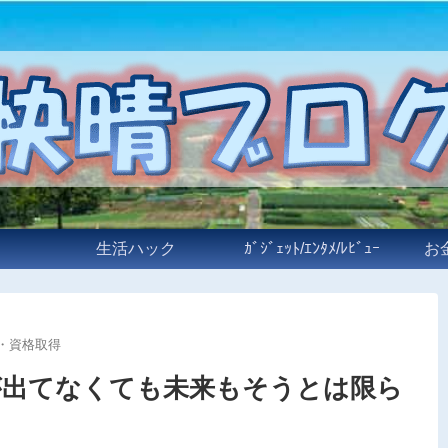
生活ハック
ｶﾞｼﾞｪｯﾄ/ｴﾝﾀﾒ/ﾚﾋﾞｭｰ
お
・資格取得
が出てなくても未来もそうとは限ら