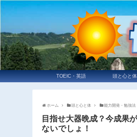
TOEIC・英語
頭と心と体
ホーム
頭と心と体
能力開発・勉強法
目指せ大器晩成？今成果
ないでしょ！