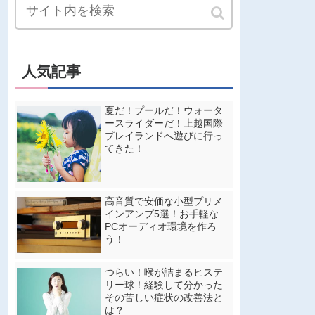
人気記事
夏だ！プールだ！ウォータ
ースライダーだ！上越国際
プレイランドへ遊びに行っ
てきた！
高音質で安価な小型プリメ
インアンプ5選！お手軽な
PCオーディオ環境を作ろ
う！
つらい！喉が詰まるヒステ
リー球！経験して分かった
その苦しい症状の改善法と
は？