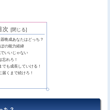
目次
大器晩成あなたはどっち？
んぽの能力経緯
成でいいじゃない
は忘れろ！
までも成長していける！
に届くまで続けろ！
っち？