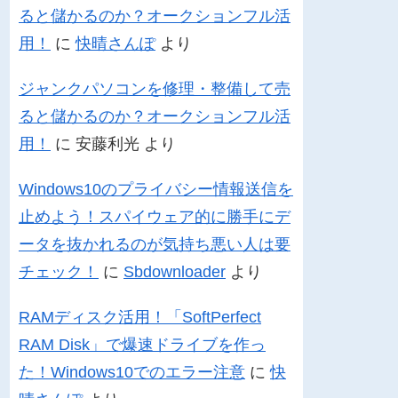
ると儲かるのか？オークションフル活
用！
に
快晴さんぽ
より
ジャンクパソコンを修理・整備して売
ると儲かるのか？オークションフル活
用！
に
安藤利光
より
Windows10のプライバシー情報送信を
止めよう！スパイウェア的に勝手にデ
ータを抜かれるのが気持ち悪い人は要
チェック！
に
Sbdownloader
より
RAMディスク活用！「SoftPerfect
RAM Disk」で爆速ドライブを作っ
た！Windows10でのエラー注意
に
快