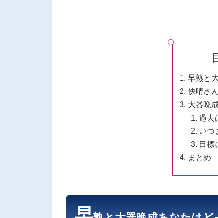
早熟と
快晴さ
大器晩
過去
いつ
目標
まとめ
早
熟と大器晩成あなたはど