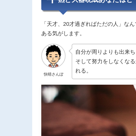
「天才、20才過ぎればただの人」な
ある気がします。
自分が周りよりも出来ち
そして努力をしなくなる
れる。
快晴さんぽ