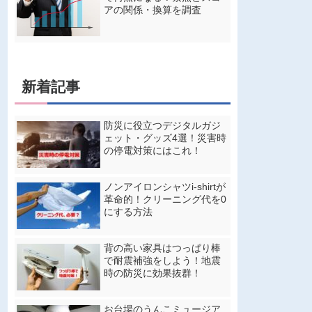
アの関係・換算を調査
新着記事
防災に役立つデジタルガジ
ェット・グッズ4選！災害時
の停電対策にはこれ！
ノンアイロンシャツi-shirtが
革命的！クリーニング代を0
にする方法
背の高い家具はつっぱり棒
で耐震補強をしよう！地震
時の防災に効果抜群！
お台場のうんこミュージア