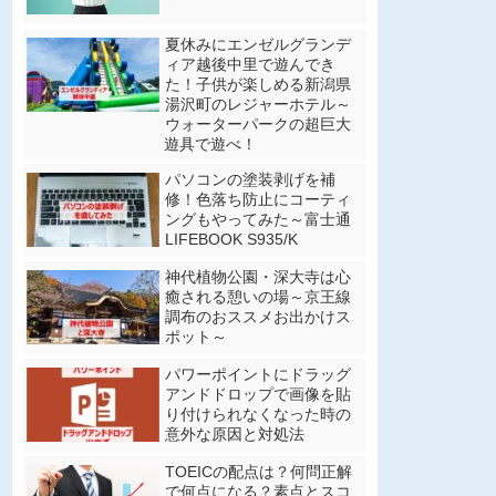
夏休みにエンゼルグランデ
ィア越後中里で遊んでき
た！子供が楽しめる新潟県
湯沢町のレジャーホテル～
ウォーターパークの超巨大
遊具で遊べ！
パソコンの塗装剥げを補
修！色落ち防止にコーティ
ングもやってみた～富士通
LIFEBOOK S935/K
神代植物公園・深大寺は心
癒される憩いの場～京王線
調布のおススメお出かけス
ポット～
パワーポイントにドラッグ
アンドドロップで画像を貼
り付けられなくなった時の
意外な原因と対処法
TOEICの配点は？何問正解
で何点になる？素点とスコ